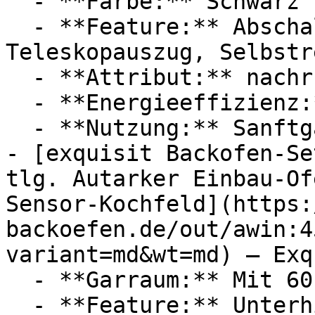
  - **Farbe:** Schwarz

  - **Feature:** Abschaltautomatik, 
Teleskopauszug, Selbstr
  - **Attribut:** nachrüstbar, elektrisch

  - **Energieeffizienz:** Energieeffizienzklasse A

  - **Nutzung:** Sanftgaren

- [exquisit Backofen-Se
tlg. Autarker Einbau-Of
Sensor-Kochfeld](https:
backoefen.de/out/awin:4
variant=md&wt=md) — Exq
  - **Garraum:** Mit 60 Liter Garraum

  - **Feature:** Unterhitze, 