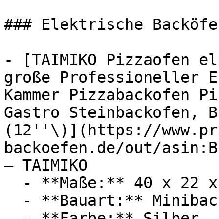
### Elektrische Backöfen
- [TAIMIKO Pizzaofen el
große Professioneller E
Kammer Pizzabackofen Pi
Gastro Steinbackofen, B
(12''\)](https://www.pr
backoefen.de/out/asin:B
— TAIMIKO

  - **Maße:** 40 x 22 x 47 cm

  - **Bauart:** Minibacköfen, Steinbacköfen

  - **Farbe:** Silber
