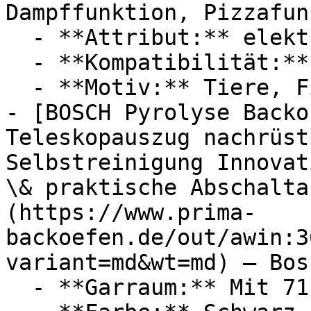
Dampffunktion, Pizzafun
  - **Attribut:** elektrisch

  - **Kompatibilität:** Induktionskochfeld

  - **Motiv:** Tiere, Fische

- [BOSCH Pyrolyse Backo
Teleskopauszug nachrüst
Selbstreinigung Innovat
\& praktische Abschalta
(https://www.prima-
backoefen.de/out/awin:3
variant=md&wt=md) — Bosc
  - **Garraum:** Mit 71 Liter Garraum
