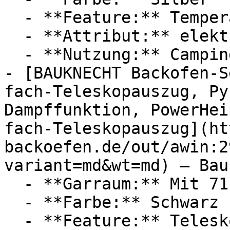
  - **Feature:** Temperatureinstellung

  - **Attribut:** elektrisch, stabil

  - **Nutzung:** Camping

- [BAUKNECHT Backofen-S
fach-Teleskopauszug, Py
Dampffunktion, PowerHei
fach-Teleskopauszug](ht
backoefen.de/out/awin:2
variant=md&wt=md) — Bau
  - **Garraum:** Mit 71 Liter Garraum

  - **Farbe:** Schwarz

  - **Feature:** Teleskopauszug, Selbstreinigung, 