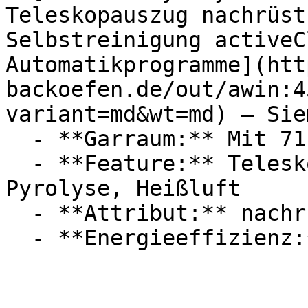
Teleskopauszug nachrüst
Selbstreinigung activeC
Automatikprogramme](htt
backoefen.de/out/awin:4
variant=md&wt=md) — Siem
  - **Garraum:** Mit 71 Liter Garraum

  - **Feature:** Teleskopauszug, Selbstreinigung, 
Pyrolyse, Heißluft

  - **Attribut:** nachrüstbar, elektrisch
