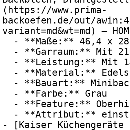
(https://www.prima-
backoefen.de/out/awin:4
variant=md&wt=md) — HOMC
  - **Maße:** 46,4 x 28,5 x 38 cm

  - **Garraum:** Mit 21 Liter Garraum

  - **Leistung:** Mit 1400 Watt

  - **Material:** Edelstahl

  - **Bauart:** Minibacköfen

  - **Farbe:** Grau

  - **Feature:** Oberhitze, Unterhitze

  - **Attribut:** einstellbar, multifunktional

- [Kaiser Küchengeräte 