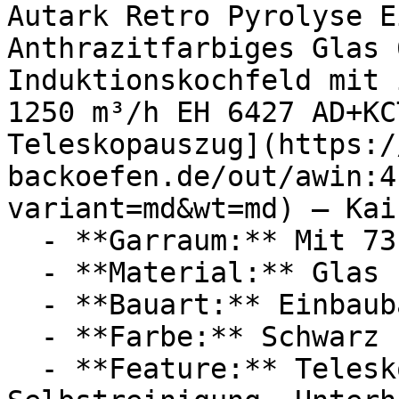
Autark Retro Pyrolyse E
Anthrazitfarbiges Glas 
Induktionskochfeld mit 
1250 m³/h EH 6427 AD+KC
Teleskopauszug](https:/
backoefen.de/out/awin:4
variant=md&wt=md) — Kai
  - **Garraum:** Mit 73 Liter Garraum

  - **Material:** Glas

  - **Bauart:** Einbaubacköfen, Elektrobacköfen

  - **Farbe:** Schwarz

  - **Feature:** Teleskopauszug, Pyrolyse, 