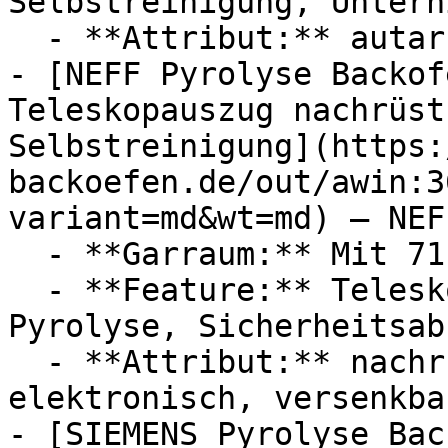
Selbstreinigung, Unterhi
  - **Attribut:** autark

- [NEFF Pyrolyse Backof
Teleskopauszug nachrüst
Selbstreinigung](https:
backoefen.de/out/awin:3
variant=md&wt=md) — NEFF
  - **Garraum:** Mit 71 Liter Garraum

  - **Feature:** Teleskopauszug, Selbstreinigung, 
Pyrolyse, Sicherheitsab
  - **Attribut:** nachrüstbar, abschaltbar, 
elektronisch, versenkbar
- [SIEMENS Pyrolyse Bac