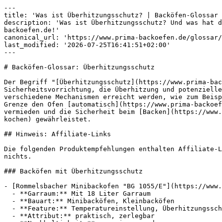
---

title: 'Was ist Überhitzungsschutz? | Backöfen-Glossar 
description: 'Was ist Überhitzungsschutz? Und was hat d
backoefen.de!'

canonical_url: 'https://www.prima-backoefen.de/glossar/
last_modified: '2026-07-25T16:41:51+02:00'

---

# Backöfen-Glossar: Überhitzungsschutz

Der Begriff "[Überhitzungsschutz](https://www.prima-bac
Sicherheitsvorrichtung, die Überhitzung und potenzielle
verschiedene Mechanismen erreicht werden, wie zum Beisp
Grenze den Ofen [automatisch](https://www.prima-backoef
vermieden und die Sicherheit beim [Backen](https://www.
kochen) gewährleistet.

## Hinweis: Affiliate-Links

Die folgenden Produktempfehlungen enthalten Affiliate-L
nichts.

### Backöfen mit Überhitzungsschutz

- [Rommelsbacher Minibackofen "BG 1055/E"](https://www.
  - **Garraum:** Mit 18 Liter Garraum

  - **Bauart:** Minibacköfen, Kleinbacköfen

  - **Feature:** Temperatureinstellung, Überhitzungsschutz, Doppelverglasung, Auftaufunktion

  - **Attribut:** praktisch, zerlegbar
