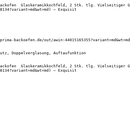
ackofen  Glaskeramikkochfeld, 2 Stk. tlg. Vielseitiger G
8134?variant=md&wt=md) — Exquisit

prima-backoefen.de/out/awin:44015165355?variant=md&wt=md
ackofen  Glaskeramikkochfeld, 2 Stk. tlg. Vielseitiger G
8134?variant=md&wt=md) — Exquisit
