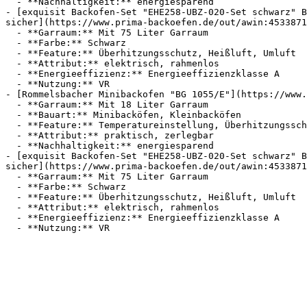
  - **Nachhaltigkeit:** energiesparend

- [exquisit Backofen-Set "EHE258-UBZ-020-Set schwarz" B
sicher](https://www.prima-backoefen.de/out/awin:4533871
  - **Garraum:** Mit 75 Liter Garraum

  - **Farbe:** Schwarz

  - **Feature:** Überhitzungsschutz, Heißluft, Umluft

  - **Attribut:** elektrisch, rahmenlos

  - **Energieeffizienz:** Energieeffizienzklasse A

  - **Nutzung:** VR

- [Rommelsbacher Minibackofen "BG 1055/E"](https://www.
  - **Garraum:** Mit 18 Liter Garraum

  - **Bauart:** Minibacköfen, Kleinbacköfen

  - **Feature:** Temperatureinstellung, Überhitzungsschutz, Doppelverglasung, Auftaufunktion

  - **Attribut:** praktisch, zerlegbar

  - **Nachhaltigkeit:** energiesparend

- [exquisit Backofen-Set "EHE258-UBZ-020-Set schwarz" B
sicher](https://www.prima-backoefen.de/out/awin:4533871
  - **Garraum:** Mit 75 Liter Garraum

  - **Farbe:** Schwarz

  - **Feature:** Überhitzungsschutz, Heißluft, Umluft

  - **Attribut:** elektrisch, rahmenlos

  - **Energieeffizienz:** Energieeffizienzklasse A
