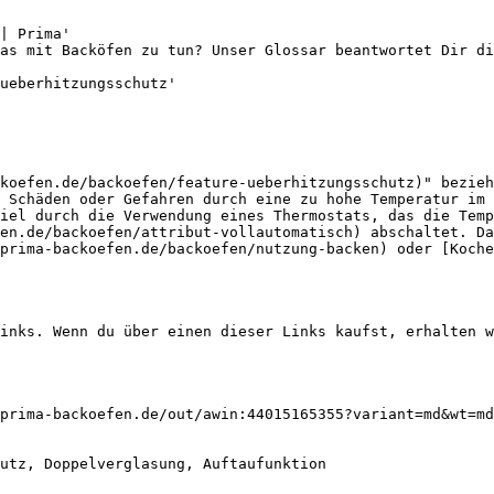
| Prima'

as mit Backöfen zu tun? Unser Glossar beantwortet Dir di
ueberhitzungsschutz'

koefen.de/backoefen/feature-ueberhitzungsschutz)" bezieh
 Schäden oder Gefahren durch eine zu hohe Temperatur im 
iel durch die Verwendung eines Thermostats, das die Temp
en.de/backoefen/attribut-vollautomatisch) abschaltet. Da
prima-backoefen.de/backoefen/nutzung-backen) oder [Koch
inks. Wenn du über einen dieser Links kaufst, erhalten w
prima-backoefen.de/out/awin:44015165355?variant=md&wt=md