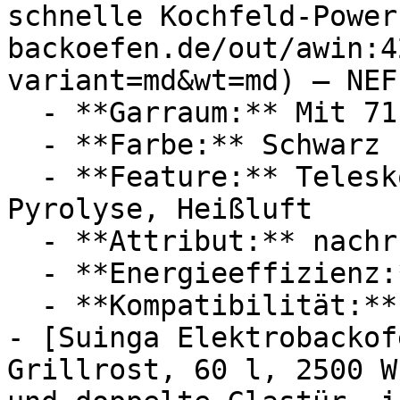
schnelle Kochfeld-Power
backoefen.de/out/awin:4
variant=md&wt=md) — NEFF
  - **Garraum:** Mit 71 Liter Garraum

  - **Farbe:** Schwarz

  - **Feature:** Teleskopauszug, Selbstreinigung, 
Pyrolyse, Heißluft

  - **Attribut:** nachrüstbar, elektrisch

  - **Energieeffizienz:** Energieeffizienzklasse A

  - **Kompatibilität:** Induktionskochfeld

- [Suinga Elektrobackof
Grillrost, 60 l, 2500 W