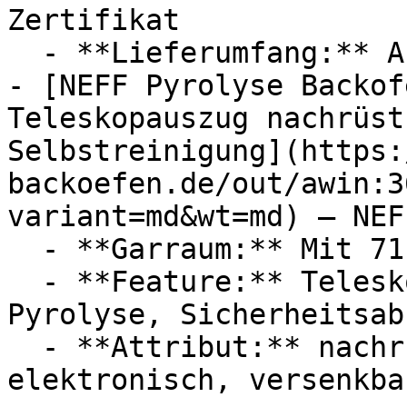
Zertifikat

  - **Lieferumfang:** Abdeckung

- [NEFF Pyrolyse Backof
Teleskopauszug nachrüst
Selbstreinigung](https:
backoefen.de/out/awin:3
variant=md&wt=md) — NEFF
  - **Garraum:** Mit 71 Liter Garraum

  - **Feature:** Teleskopauszug, Selbstreinigung, 
Pyrolyse, Sicherheitsab
  - **Attribut:** nachrüstbar, abschaltbar, 