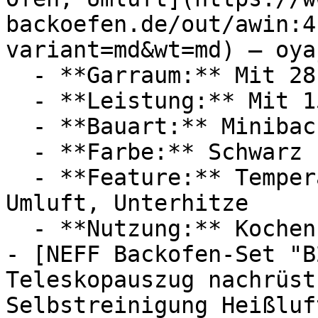
backoefen.de/out/awin:4
variant=md&wt=md) — oyaj
  - **Garraum:** Mit 28 Liter Garraum

  - **Leistung:** Mit 1500 Watt

  - **Bauart:** Minibacköfen

  - **Farbe:** Schwarz

  - **Feature:** Temperatureinstellung, Oberhitze, 
Umluft, Unterhitze

  - **Nutzung:** Kochen, Backen, Grillen, Toasten

- [NEFF Backofen-Set "B
Teleskopauszug nachrüst
Selbstreinigung Heißluf