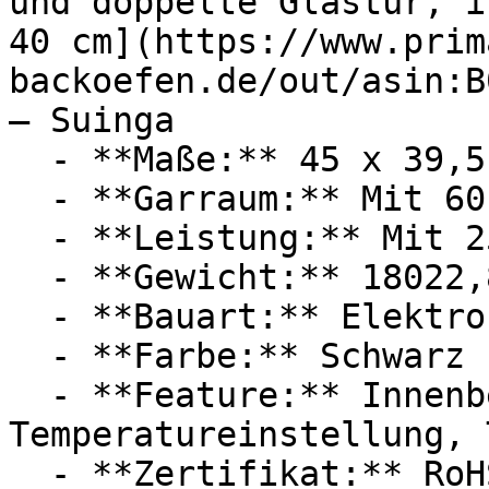
und doppelte Glastür, i
40 cm](https://www.prim
backoefen.de/out/asin:B
— Suinga

  - **Maße:** 45 x 39,5 x 64,5 cm

  - **Garraum:** Mit 60 Liter Garraum

  - **Leistung:** Mit 2500 Watt

  - **Gewicht:** 18022,8g

  - **Bauart:** Elektrobacköfen

  - **Farbe:** Schwarz

  - **Feature:** Innenbeleuchtung, 
Temperatureinstellung, 
  - **Zertifikat:** RoHS Zertifikat, CE Label, EMC 