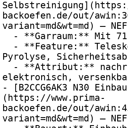
Selbstreinigung](https:
backoefen.de/out/awin:3
variant=md&wt=md) — NEFF
  - **Garraum:** Mit 71 Liter Garraum

  - **Feature:** Teleskopauszug, Selbstreinigung, 
Pyrolyse, Sicherheitsab
  - **Attribut:** nachrüstbar, abschaltbar, 
elektronisch, versenkbar
- [B2CCG6AK3 N30 Einbau
(https://www.prima-
backoefen.de/out/awin:4
variant=md&wt=md) — NEFF