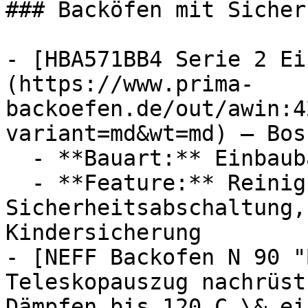
### Backöfen mit Sicher
- [HBA571BB4 Serie 2 Ei
(https://www.prima-
backoefen.de/out/awin:4
variant=md&wt=md) — Bosc
  - **Bauart:** Einbaubacköfen

  - **Feature:** Reinigungsunterstützung, 
Sicherheitsabschaltung,
Kindersicherung

- [NEFF Backofen N 90 "
Teleskopauszug nachrüst
Dämpfen bis 120 C \& ei