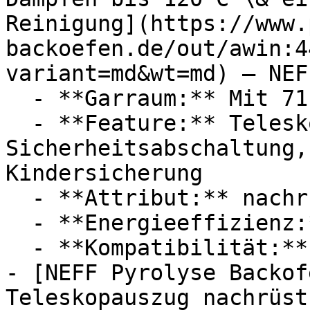
Reinigung](https://www.
backoefen.de/out/awin:4
variant=md&wt=md) — NEFF
  - **Garraum:** Mit 71 Liter Garraum

  - **Feature:** Teleskopauszug, 
Sicherheitsabschaltung,
Kindersicherung

  - **Attribut:** nachrüstbar

  - **Energieeffizienz:** Energieeffizienzklasse A

  - **Kompatibilität:** Amazon Alexa

- [NEFF Pyrolyse Backof
Teleskopauszug nachrüst