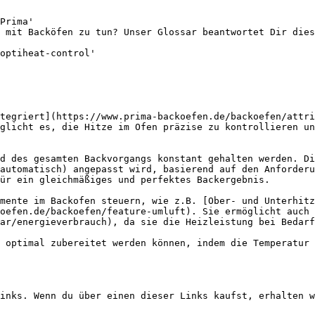
Prima'

 mit Backöfen zu tun? Unser Glossar beantwortet Dir dies
optiheat-control'

tegriert](https://www.prima-backoefen.de/backoefen/attri
glicht es, die Hitze im Ofen präzise zu kontrollieren un
d des gesamten Backvorgangs konstant gehalten werden. Di
automatisch) angepasst wird, basierend auf den Anforderu
ür ein gleichmäßiges und perfektes Backergebnis.

mente im Backofen steuern, wie z.B. [Ober- und Unterhitz
oefen.de/backoefen/feature-umluft). Sie ermöglicht auch 
ar/energieverbrauch), da sie die Heizleistung bei Bedarf
 optimal zubereitet werden können, indem die Temperatur 
inks. Wenn du über einen dieser Links kaufst, erhalten w