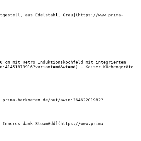
tgestell, aus Edelstahl, Grau](https://www.prima-
0 cm mit Retro Induktionskochfeld mit integriertem 
n:41451879916?variant=md&wt=md) — Kaiser Küchengeräte

.prima-backoefen.de/out/awin:36462201982?
 Inneres dank SteamAdd](https://www.prima-