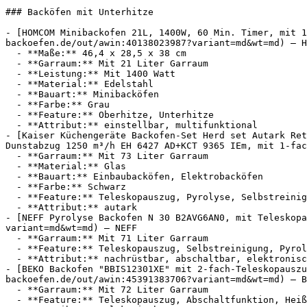
### Backöfen mit Unterhitze

- [HOMCOM Minibackofen 21L, 1400W, 60 Min. Timer, mit 1
backoefen.de/out/awin:40138023987?variant=md&wt=md) — H
  - **Maße:** 46,4 x 28,5 x 38 cm

  - **Garraum:** Mit 21 Liter Garraum

  - **Leistung:** Mit 1400 Watt

  - **Material:** Edelstahl

  - **Bauart:** Minibacköfen

  - **Farbe:** Grau

  - **Feature:** Oberhitze, Unterhitze

  - **Attribut:** einstellbar, multifunktional

- [Kaiser Küchengeräte Backofen-Set Herd set Autark Ret
Dunstabzug 1250 m³/h EH 6427 AD+KCT 9365 IEm, mit 1-fac
  - **Garraum:** Mit 73 Liter Garraum

  - **Material:** Glas

  - **Bauart:** Einbaubacköfen, Elektrobacköfen

  - **Farbe:** Schwarz

  - **Feature:** Teleskopauszug, Pyrolyse, Selbstreinigung, Unterhitze

  - **Attribut:** autark

- [NEFF Pyrolyse Backofen N 30 B2AVG6AN0, mit Teleskopa
variant=md&wt=md) — NEFF

  - **Garraum:** Mit 71 Liter Garraum

  - **Feature:** Teleskopauszug, Selbstreinigung, Pyrolyse, Sicherheitsabschaltung

  - **Attribut:** nachrüstbar, abschaltbar, elektronisch, versenkbar

- [BEKO Backofen "BBIS12301XE" mit 2-fach-Teleskopauszu
backoefen.de/out/awin:45391383706?variant=md&wt=md) — B
  - **Garraum:** Mit 72 Liter Garraum

  - **Feature:** Teleskopauszug, Abschaltfunktion, Heißluft, Umluft
