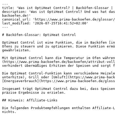
---

title: 'Was ist OptiHeat Control? | Backöfen-Glossar | 
description: 'Was ist OptiHeat Control? Und was hat das
backoefen.de!'

canonical_url: 'https://www.prima-backoefen.de/glossar/
last_modified: '2026-07-25T16:41:52+02:00'

---

# Backöfen-Glossar: OptiHeat Control

OptiHeat Control ist eine Funktion, die in Backöfen [in
Ofens zu steuern und zu optimieren. Diese Funktion ermö
gewährleisten.

Mit OptiHeat Control kann die Temperatur im Ofen währen
(https://www.prima-backoefen.de/backoefen/attribut-voll
verhindert übermäßiges Erhitzen der Speisen und sorgt f
Die OptiHeat Control-Funktion kann verschiedene Heizele
unterhitze), Grill oder [Umluft](https://www.prima-back
[Energieverbrauch](https://www.prima-backoefen.de/gloss
Insgesamt trägt OptiHeat Control dazu bei, dass Speisen
präzise Ergebnisse zu erzielen.

## Hinweis: Affiliate-Links

Die folgenden Produktempfehlungen enthalten Affiliate-L
nichts.
