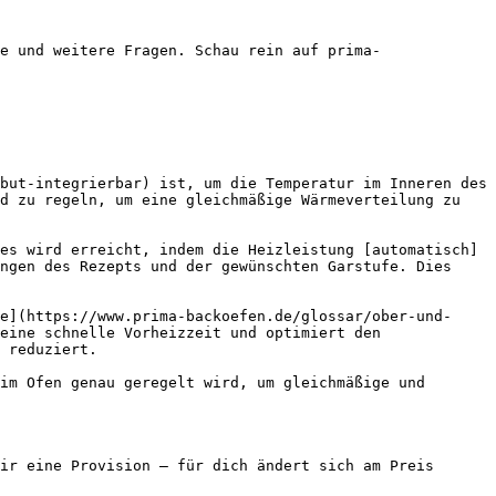
e und weitere Fragen. Schau rein auf prima-
but-integrierbar) ist, um die Temperatur im Inneren des 
d zu regeln, um eine gleichmäßige Wärmeverteilung zu 
es wird erreicht, indem die Heizleistung [automatisch]
ngen des Rezepts und der gewünschten Garstufe. Dies 
e](https://www.prima-backoefen.de/glossar/ober-und-
eine schnelle Vorheizzeit und optimiert den 
 reduziert.

im Ofen genau geregelt wird, um gleichmäßige und 
ir eine Provision — für dich ändert sich am Preis 