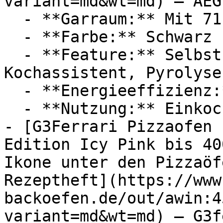
variant=md&wt=md) — AEG

  - **Garraum:** Mit 71 Liter Garraum

  - **Farbe:** Schwarz

  - **Feature:** Selbstreinigung, Touchscreen, 
Kochassistent, Pyrolyse

  - **Energieeffizienz:** Energieeffizienzklasse A

  - **Nutzung:** Einkochen, Backen

- [G3Ferrari Pizzaofen 
Edition Icy Pink bis 40
Ikone unter den Pizzaöf
Rezeptheft](https://www
backoefen.de/out/awin:4
variant=md&wt=md) — G3f