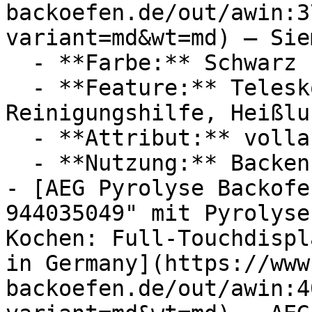
backoefen.de/out/awin:3
variant=md&wt=md) — Siem
  - **Farbe:** Schwarz

  - **Feature:** Teleskopauszug, Restwärmeanzeige, 
Reinigungshilfe, Heißluf
  - **Attribut:** vollautomatisch

  - **Nutzung:** Backen

- [AEG Pyrolyse Backofe
944035049" mit Pyrolyse
Kochen: Full‑Touchdispl
in Germany](https://www
backoefen.de/out/awin:4