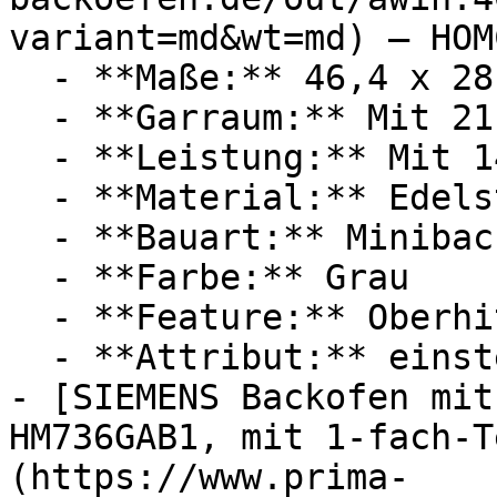
variant=md&wt=md) — HOMC
  - **Maße:** 46,4 x 28,5 x 38 cm

  - **Garraum:** Mit 21 Liter Garraum

  - **Leistung:** Mit 1400 Watt

  - **Material:** Edelstahl

  - **Bauart:** Minibacköfen

  - **Farbe:** Grau

  - **Feature:** Oberhitze, Unterhitze

  - **Attribut:** einstellbar, multifunktional

- [SIEMENS Backofen mit
HM736GAB1, mit 1-fach-T
(https://www.prima-