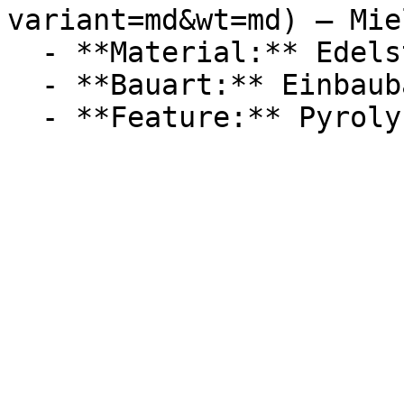
variant=md&wt=md) — Miel
  - **Material:** Edelstahl

  - **Bauart:** Einbaubacköfen
