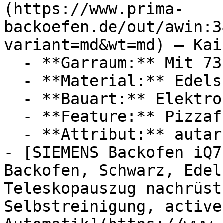
(https://www.prima-
backoefen.de/out/awin:3
variant=md&wt=md) — Kai
  - **Garraum:** Mit 73 Liter Garraum

  - **Material:** Edelstahl

  - **Bauart:** Elektrobacköfen, Einbaubacköfen

  - **Feature:** Pizzafunktion, Unterhitze

  - **Attribut:** autark

- [SIEMENS Backofen iQ7
Backofen, Schwarz, Edel
Teleskopauszug nachrüst
Selbstreinigung, active