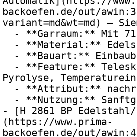
Automatik](https://www.
backoefen.de/out/awin:3
variant=md&wt=md) — Siem
  - **Garraum:** Mit 71 Liter Garraum

  - **Material:** Edelstahl

  - **Bauart:** Einbaubacköfen

  - **Feature:** Teleskopauszug, Selbstreinigung, 
Pyrolyse, Temperaturein
  - **Attribut:** nachrüstbar, abschaltbar

  - **Nutzung:** Sanftgaren

- [H 2861 BP Edelstahl/
(https://www.prima-
backoefen.de/out/awin:4