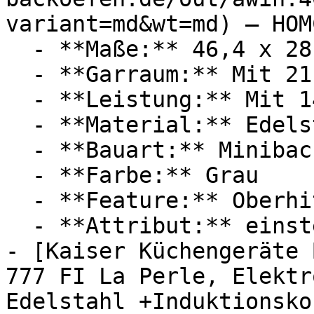
variant=md&wt=md) — HOMC
  - **Maße:** 46,4 x 28,5 x 38 cm

  - **Garraum:** Mit 21 Liter Garraum

  - **Leistung:** Mit 1400 Watt

  - **Material:** Edelstahl

  - **Bauart:** Minibacköfen

  - **Farbe:** Grau

  - **Feature:** Oberhitze, Unterhitze

  - **Attribut:** einstellbar, multifunktional

- [Kaiser Küchengeräte 
777 FI La Perle, Elektr
Edelstahl +Induktionsko