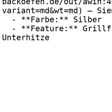
backoefen.de/out/awin:4
variant=md&wt=md) — Siem
  - **Farbe:** Silber

  - **Feature:** Grillfunktion, Heißluft, 