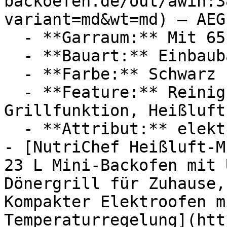
backoefen.de/out/awin:3
variant=md&wt=md) — AEG

  - **Garraum:** Mit 65 Liter Garraum

  - **Bauart:** Einbaubacköfen

  - **Farbe:** Schwarz

  - **Feature:** Reinigungsfunktion, 
Grillfunktion, Heißluft
  - **Attribut:** elektrisch, versenkbar

- [NutriChef Heißluft-M
23 L Mini-Backofen mit 
Dönergrill für Zuhause,
Kompakter Elektroofen m
Temperaturregelung](htt