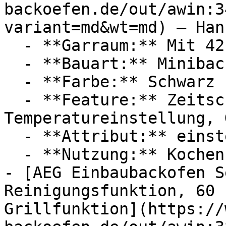
backoefen.de/out/awin:3
variant=md&wt=md) — Han
  - **Garraum:** Mit 42 Liter Garraum

  - **Bauart:** Minibacköfen

  - **Farbe:** Schwarz

  - **Feature:** Zeitschaltuhr, 
Temperatureinstellung, 
  - **Attribut:** einstellbar

  - **Nutzung:** Kochen, Gratinieren

- [AEG Einbaubackofen S
Reinigungsfunktion, 60 
Grillfunktion](https://