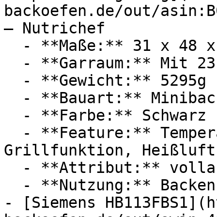
backoefen.de/out/asin:B
— Nutrichef

  - **Maße:** 31 x 48 x 34 cm

  - **Garraum:** Mit 23 Liter Garraum

  - **Gewicht:** 5295g

  - **Bauart:** Minibacköfen

  - **Farbe:** Schwarz

  - **Feature:** Temperatureinstellung, 
Grillfunktion, Heißluft
  - **Attribut:** vollautomatisch

  - **Nutzung:** Backen, Braten, Grillen, Kochen

- [Siemens HB113FBS1](h