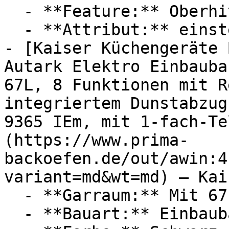
  - **Feature:** Oberhitze, Unterhitze

  - **Attribut:** einstellbar, multifunktional

- [Kaiser Küchengeräte 
Autark Elektro Einbauba
67L, 8 Funktionen mit R
integriertem Dunstabzug
9365 IEm, mit 1-fach-Te
(https://www.prima-
backoefen.de/out/awin:4
variant=md&wt=md) — Kai
  - **Garraum:** Mit 67 Liter Garraum

  - **Bauart:** Einbaubacköfen
