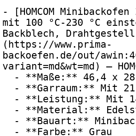
- [HOMCOM Minibackofen 
mit 100 °C-230 °C einst
Backblech, Drahtgestell
(https://www.prima-
backoefen.de/out/awin:4
variant=md&wt=md) — HOMC
  - **Maße:** 46,4 x 28,5 x 38 cm

  - **Garraum:** Mit 21 Liter Garraum

  - **Leistung:** Mit 1400 Watt

  - **Material:** Edelstahl

  - **Bauart:** Minibacköfen

  - **Farbe:** Grau
