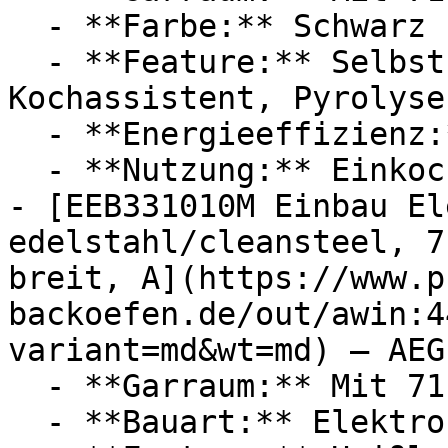
  - **Farbe:** Schwarz

  - **Feature:** Selbstreinigung, Touchscreen, 
Kochassistent, Pyrolyse

  - **Energieeffizienz:** Energieeffizienzklasse A

  - **Nutzung:** Einkochen, Backen

- [EEB331010M Einbau El
edelstahl/cleansteel, 7
breit, A](https://www.p
backoefen.de/out/awin:4
variant=md&wt=md) — AEG

  - **Garraum:** Mit 71 Liter Garraum

  - **Bauart:** Elektroherde
