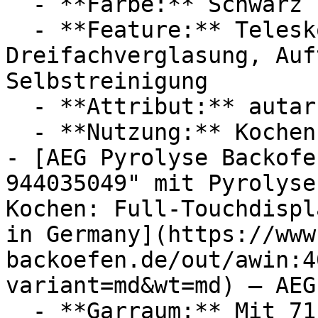
  - **Farbe:** Schwarz

  - **Feature:** Teleskopauszug, 
Dreifachverglasung, Auf
Selbstreinigung

  - **Attribut:** autark

  - **Nutzung:** Kochen

- [AEG Pyrolyse Backofe
944035049" mit Pyrolyse
Kochen: Full‑Touchdispl
in Germany](https://www
backoefen.de/out/awin:4
variant=md&wt=md) — AEG

  - **Garraum:** Mit 71 Liter Garraum
